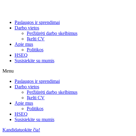
Paslaugos ir sprendimai
Darbo vietos
Peržiūrėti darbo skelbimus
Įkelti CV
Apie mus
Politikos
HSEQ
Susisiekite su mumis
Menu
Paslaugos ir sprendimai
Darbo vietos
Peržiūrėti darbo skelbimus
Įkelti CV
Apie mus
Politikos
HSEQ
Susisiekite su mumis
Kandidatuokite čia!